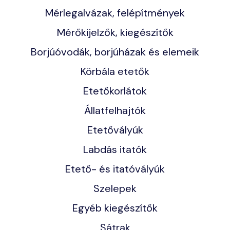
Mérlegalvázak, felépítmények
Mérőkijelzők, kiegészítők
Borjúóvodák, borjúházak és elemeik
Körbála etetők
Etetőkorlátok
Állatfelhajtók
Etetővályúk
Labdás itatók
Etető- és itatóvályúk
Szelepek
Egyéb kiegészítők
Sátrak