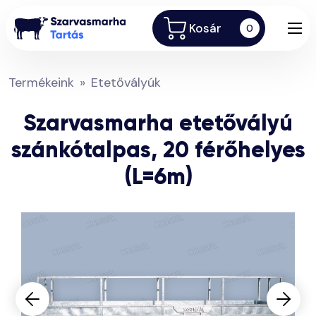
Kosár
0
Termékeink
Etetővályúk
Szarvasmarha etetővályú
szánkótalpas, 20 férőhelyes
(L=6m)