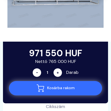
971 550 HUF
Nettó 765 000 HUF
Darab
-
+
Kosárba rakom
Cikkszám