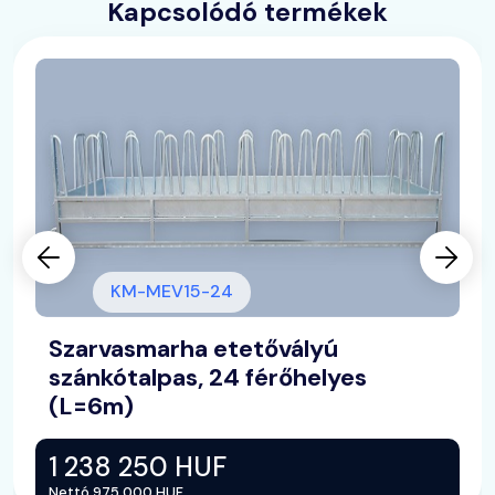
Kapcsolódó termékek
KM-MEV15-24
Szarvasmarha etetővályú
szánkótalpas, 24 férőhelyes
(L=6m)
1 238 250 HUF
Nettó 975 000 HUF