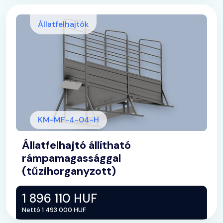
Állatfelhajtók
KM-MF-4-04-H
Állatfelhajtó állítható
rámpamagassággal
(tűzihorganyzott)
1 896 110 HUF
Nettó 1 493 000 HUF