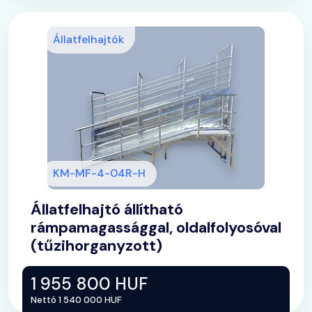
Állatfelhajtók
KM-MF-4-04R-H
Állatfelhajtó állítható
rámpamagassággal, oldalfolyosóval
(tűzihorganyzott)
1 955 800 HUF
Nettó 1 540 000 HUF