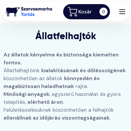
Kosár
0
Állatfelhajtók
Az állatok kényelme és biztonsága kiemelten
fontos.
Állatfelhajtóink
kialakításának és dőlésszögének
köszönhetően az állatok
könnyedén és
magabiztosan haladhatnak
rajta.
Minőségi anyagok
, egyszerű használat és gyors
telepítés,
elérhető áron
.
Felületkezelésüknek köszönhetően a felhajtók
ellenállnak az időjárás viszontagságainak
.