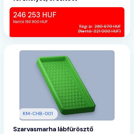
246 253 HUF
Nettó 193 900 HUF
Régi ár:
280 670 HUF
(Nettó: 221 000 HUF)
KM-CHB-001
Szarvasmarha lábfürösztő