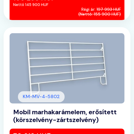
Nettó 145 900 HUF
Régi ár:
197 993 HUF
(Nettó: 155 900 HUF)
KM-MV-4-5802
Mobil marhakarámelem, erősített
(körszelvény-zártszelvény)