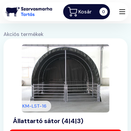
Kosár
0
Akciós termékek
KM-LST-16
Állattartó sátor (4|4|3)