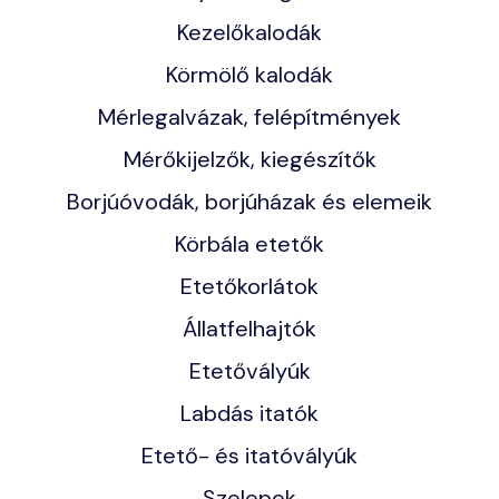
Kezelőkalodák
Körmölő kalodák
Mérlegalvázak, felépítmények
Mérőkijelzők, kiegészítők
Borjúóvodák, borjúházak és elemeik
Körbála etetők
Etetőkorlátok
Állatfelhajtók
Etetővályúk
Labdás itatók
Etető- és itatóvályúk
Szelepek