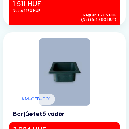
1 511 HUF
Nettó 1 190 HUF
Régi ár:
1 765 HUF
(Nettó: 1 390 HUF)
KM-CFB-001
Borjúetető vödör