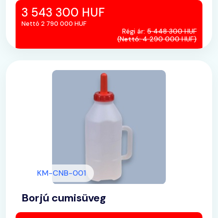
3 543 300 HUF
Nettó 2 790 000 HUF
Régi ár:
5 448 300 HUF
(Nettó: 4 290 000 HUF)
KM-CNB-001
Borjú cumisüveg