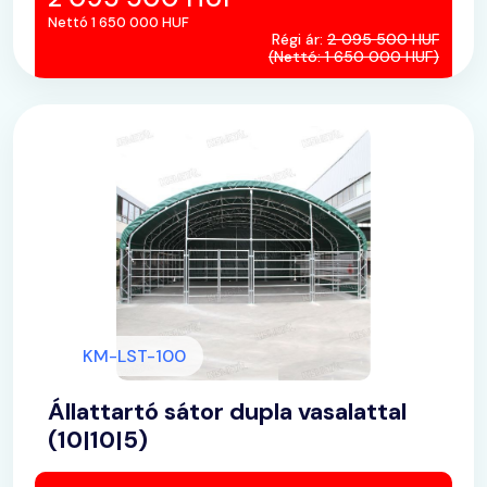
Nettó 1 650 000 HUF
Régi ár:
2 095 500 HUF
(Nettó: 1 650 000 HUF)
KM-LST-100
Állattartó sátor dupla vasalattal
(10|10|5)