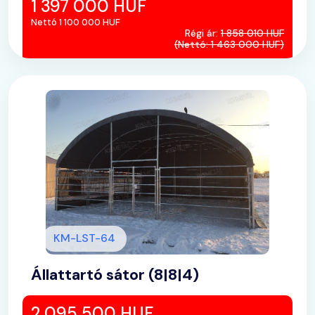
1 397 000 HUF
Nettó 1 100 000 HUF
Régi ár:
1 858 010 HUF
(Nettó: 1 463 000 HUF)
KM-LST-64
Állattartó sátor (8|8|4)
2 095 500 HUF