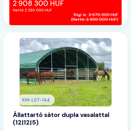
2 908 300 HUF
Nettó 2 290 000 HUF
Régi ár:
3 670 300 HUF
(Nettó: 2 890 000 HUF)
KM-LST-144
Állattartó sátor dupla vasalattal
(12|12|5)