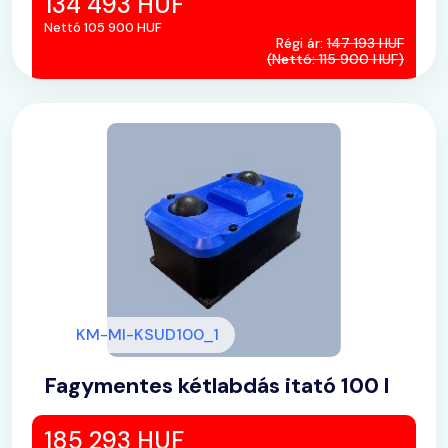
134 493 HUF
Nettó 105 900 HUF
Régi ár:
147 193 HUF
(Nettó: 115 900 HUF)
KM-MI-KSUD100_1
Fagymentes kétlabdás itató 100 l
185 293 HUF