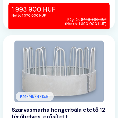
1 993 900 HUF
Nettó 1 570 000 HUF
Régi ár:
2 146 300 HUF
(Nettó: 1 690 000 HUF)
KM-ME-4-12RI
Szarvasmarha hengerbála etető 12
férőhelyes, erősített