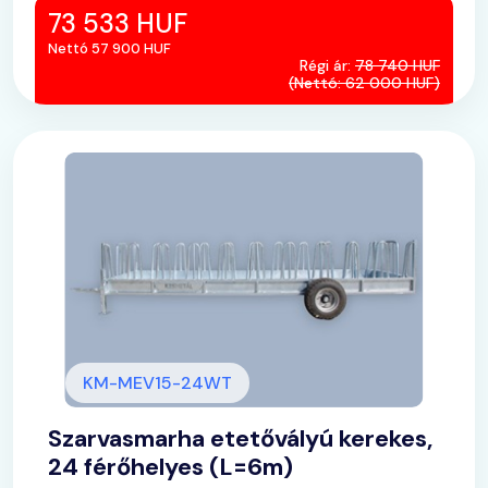
73 533 HUF
Nettó 57 900 HUF
Régi ár:
78 740 HUF
(Nettó: 62 000 HUF)
KM-MEV15-24WT
Szarvasmarha etetővályú kerekes,
24 férőhelyes (L=6m)