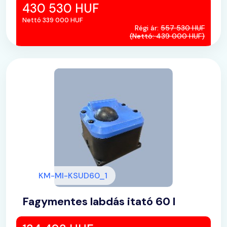
430 530 HUF
Nettó 339 000 HUF
Régi ár:
557 530 HUF
(Nettó: 439 000 HUF)
KM-MI-KSUD60_1
Fagymentes labdás itató 60 l