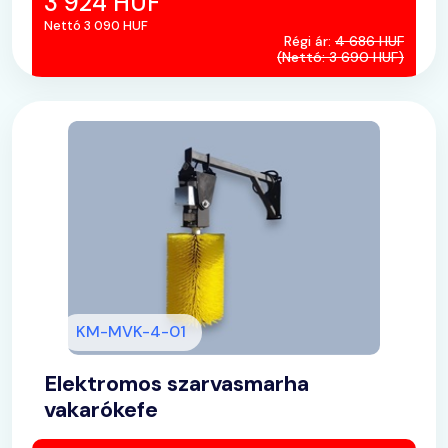
3 924 HUF
Nettó 3 090 HUF
Régi ár:
4 686 HUF
(Nettó: 3 690 HUF)
KM-MVK-4-01
Elektromos szarvasmarha
vakarókefe