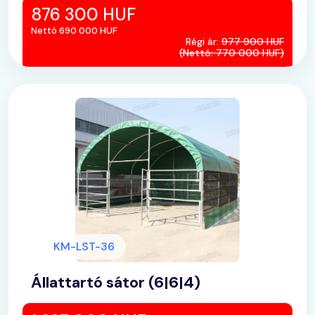
876 300 HUF
Nettó 690 000 HUF
Régi ár:
977 900 HUF
(Nettó: 770 000 HUF)
KM-LST-36
Állattartó sátor (6|6|4)