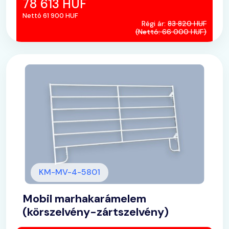
78 613 HUF
Nettó 61 900 HUF
Régi ár:
83 820 HUF
(Nettó: 66 000 HUF)
KM-MV-4-5801
Mobil marhakarámelem
(körszelvény-zártszelvény)