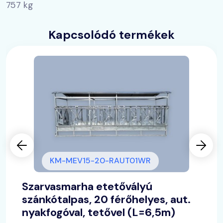
757 kg
Kapcsolódó termékek
KM-MEV15-20-RAUT01WR
Szarvasmarha etetővályú
szánkótalpas, 20 férőhelyes, aut.
nyakfogóval, tetővel (L=6,5m)