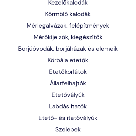
Kezelőkalodák
Körmölő kalodák
Mérlegalvázak, felépítmények
Mérőkijelzők, kiegészítők
Borjúóvodák, borjúházak és elemeik
Körbála etetők
Etetőkorlátok
Állatfelhajtók
Etetővályúk
Labdás itatók
Etető- és itatóvályúk
Szelepek