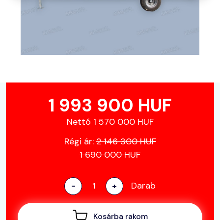
1 993 900 HUF
Nettó 1 570 000 HUF
Régi ár:
2 146 300 HUF
1 690 000 HUF
Darab
-
+
Kosárba rakom