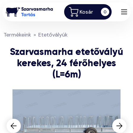
Kosár
0
Termékeink
Etetővályúk
Szarvasmarha etetővályú
kerekes, 24 férőhelyes
(L=6m)