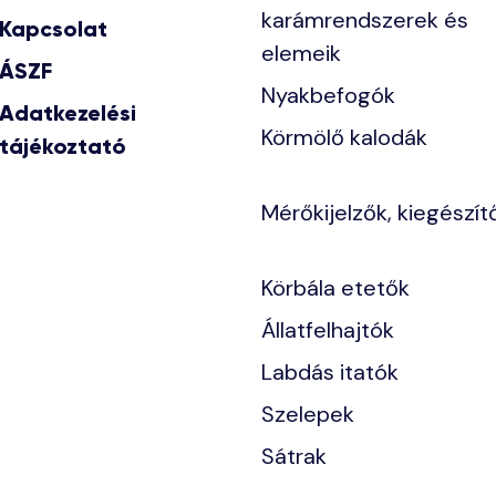
karámrendszerek és
Kapcsolat
elemeik
ÁSZF
Nyakbefogók
Adatkezelési
Körmölő kalodák
tájékoztató
Mérőkijelzők, kiegészít
Körbála etetők
Állatfelhajtók
Labdás itatók
Szelepek
Sátrak