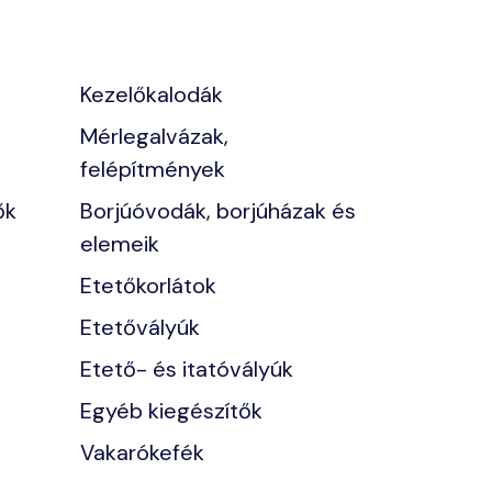
Kezelőkalodák
Mérlegalvázak,
felépítmények
ők
Borjúóvodák, borjúházak és
elemeik
Etetőkorlátok
Etetővályúk
Etető- és itatóvályúk
Egyéb kiegészítők
Vakarókefék