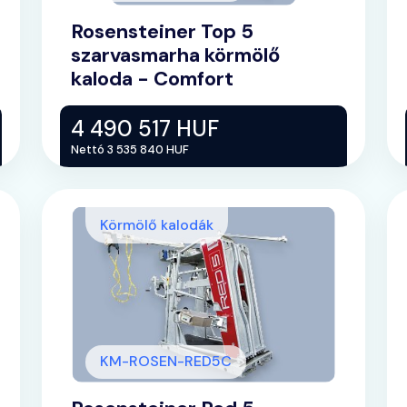
Rosensteiner Top 5
szarvasmarha körmölő
kaloda - Comfort
4 490 517 HUF
Nettó 3 535 840 HUF
Körmölő kalodák
KM-ROSEN-RED5C