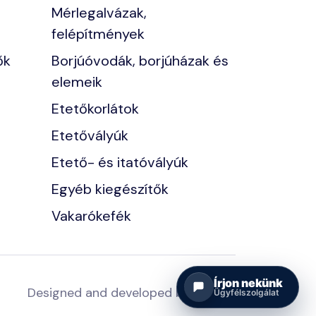
Mérlegalvázak,
felépítmények
ők
Borjúóvodák, borjúházak és
elemeik
Etetőkorlátok
Etetővályúk
Etető- és itatóvályúk
Egyéb kiegészítők
Vakarókefék
Írjon nekünk
Designed and developed by
Ügyfélszolgálat