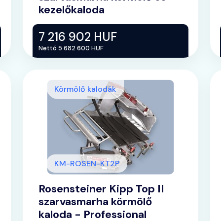
kezelőkaloda
7 216 902 HUF
Nettó 5 682 600 HUF
Körmölő kalodák
KM-ROSEN-KT2P
Rosensteiner Kipp Top II
szarvasmarha körmölő
kaloda - Professional