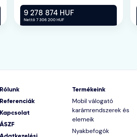
9 278 874 HUF
Nettó 7 306 200 HUF
Rólunk
Termékeink
Mobil válogató
Referenciák
karámrendszerek és
Kapcsolat
elemeik
ÁSZF
Nyakbefogók
Adatkezelési