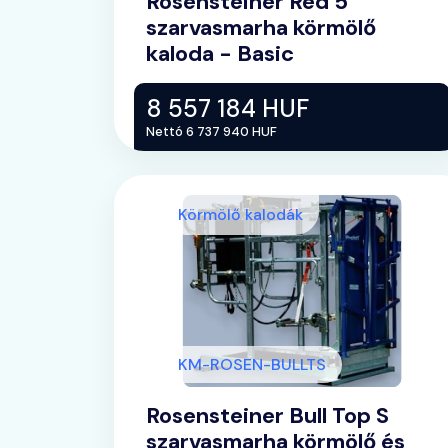
Rosensteiner Red 5
szarvasmarha körmölő
kaloda - Basic
8 557 184 HUF
Nettó 6 737 940 HUF
Körmölő kalodák
KM-ROSEN-BULLTS
Rosensteiner Bull Top S
szarvasmarha körmölő és