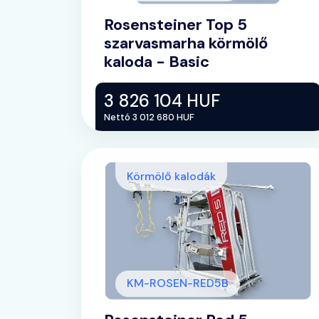
Rosensteiner Top 5
szarvasmarha körmölő
kaloda - Basic
3 826 104 HUF
Nettó 3 012 680 HUF
Körmölő kalodák
KM-ROSEN-RED5B