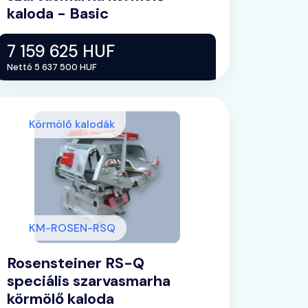
kaloda - Basic
7 159 625 HUF
Nettó 5 637 500 HUF
Körmölő kalodák
KM-ROSEN-RSQ
Rosensteiner RS-Q
speciális szarvasmarha
körmölő kaloda