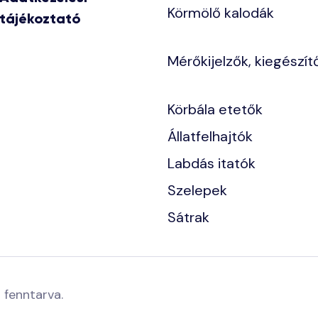
Körmölő kalodák
tájékoztató
Mérőkijelzők, kiegészít
Körbála etetők
Állatfelhajtók
Labdás itatók
Szelepek
Sátrak
 fenntarva.