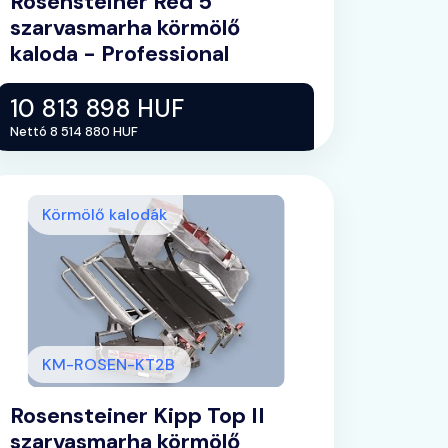
Rosensteiner Red 5
szarvasmarha körmölő
kaloda - Professional
10 813 898 HUF
Nettó 8 514 880 HUF
Körmölő kalodák
KM-ROSEN-KT2B
Rosensteiner Kipp Top II
szarvasmarha körmölő