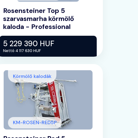
Rosensteiner Top 5
szarvasmarha körmölő
kaloda - Professional
5 229 390 HUF
Nettó 4 117 630 HUF
Körmölő kalodák
KM-ROSEN-RED5P