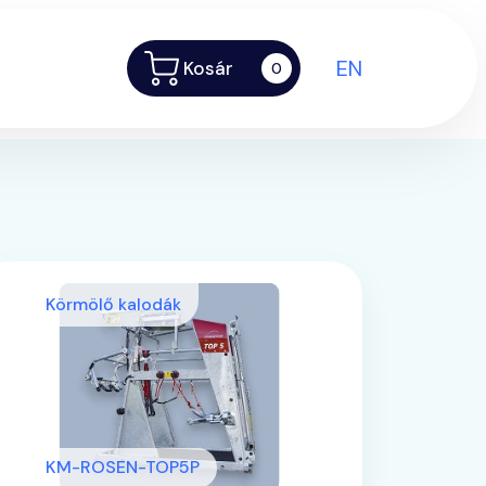
EN
Kosár
0
Körmölő kalodák
KM-ROSEN-TOP5P