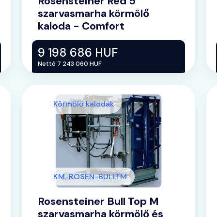
Rosensteiner Red 5
szarvasmarha körmölő
kaloda - Comfort
9 198 686 HUF
Nettó 7 243 060 HUF
Körmölő kalodák
KM-ROSEN-BULLTM
Rosensteiner Bull Top M
szarvasmarha körmölő és