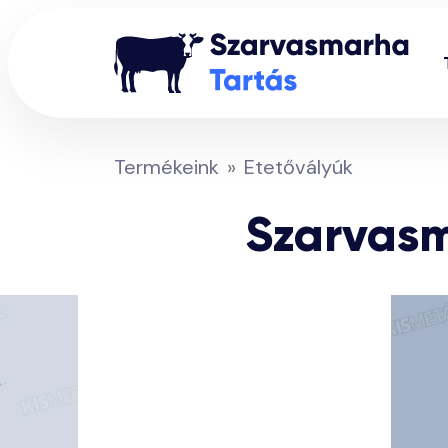
Termékeink
Etetővályúk
Szarvasm