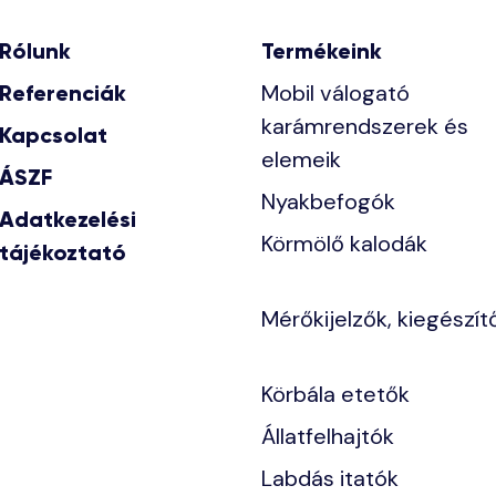
Rólunk
Termékeink
Mobil válogató
Referenciák
karámrendszerek és
Kapcsolat
elemeik
ÁSZF
Nyakbefogók
Adatkezelési
Körmölő kalodák
tájékoztató
Mérőkijelzők, kiegészít
Körbála etetők
Állatfelhajtók
Labdás itatók