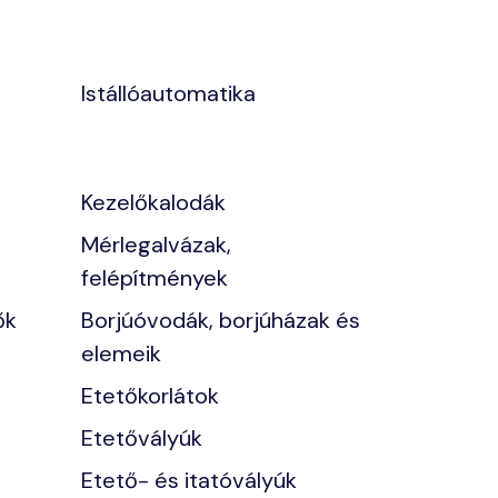
Istállóautomatika
Kezelőkalodák
Mérlegalvázak,
felépítmények
ők
Borjúóvodák, borjúházak és
elemeik
Etetőkorlátok
Etetővályúk
Etető- és itatóvályúk