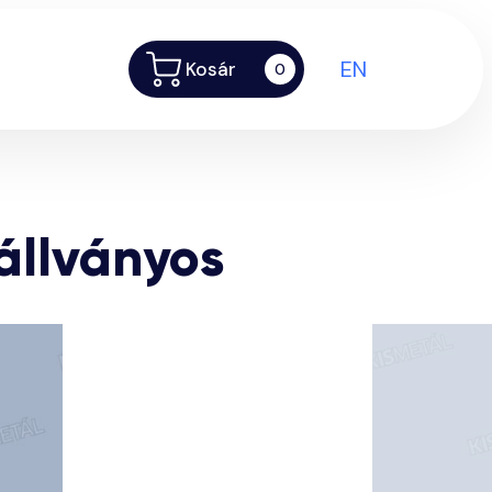
EN
Kosár
0
állványos