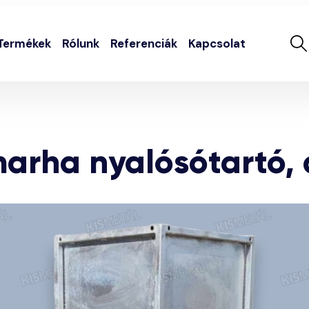
Termékek
Rólunk
Referenciák
Kapcsolat
arha nyalósótartó, 