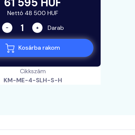
61 595 HUF
Nettó 48 500 HUF
Darab
-
+
Kosárba rakom
Cikkszám
KM-ME-4-SLH-S-H