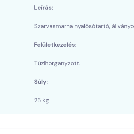
Leírás:
Szarvasmarha nyalósótartó, állványo
Felületkezelés:
Tűzihorganyzott.
Súly:
25 kg