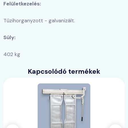
Felületkezelés:
Tűzihorganyzott - galvanizált.
Súly:
402 kg
Kapcsolódó termékek