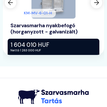
KM-MV-6-01-H
Szarvasmarha nyakbefogó
(horganyzott - galvanizált)
1 604 010 HUF
Nettó 1 263 000 HUF