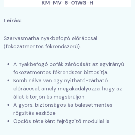
KM-MV-6-01WG-H
Leírás:
Szarvasmarha nyakbefogó előráccsal
(fokozatmentes fékrendszerű).
A nyakbefogó pofák záródását az egyirányú
fokozatmentes fékrendszer biztosítja.
Kombinálva van egy nyitható-zárható
előráccsal, amely megakadályozza, hogy az
állat kitörjön és megsérüljön.
A gyors, biztonságos és balesetmentes
rögzítés eszköze.
Opciós tételként fejrögzítő modullal is.