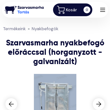
Kosár
0
Termékeink
Nyakbefogók
Szarvasmarha nyakbefogó
előráccsal (horganyzott -
galvanizált)