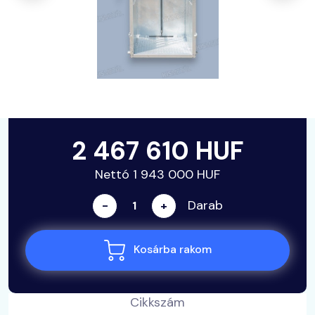
2 467 610 HUF
Nettó 1 943 000 HUF
Darab
-
+
Kosárba rakom
Cikkszám