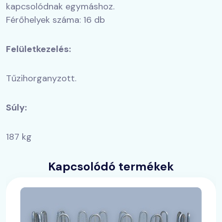
kapcsolódnak egymáshoz.
Férőhelyek száma: 16 db
Felületkezelés:
Tűzihorganyzott.
Súly:
187 kg
Kapcsolódó termékek