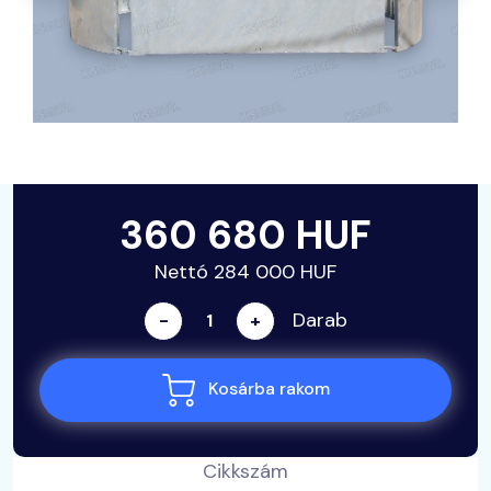
360 680 HUF
Nettó 284 000 HUF
Darab
-
+
Kosárba rakom
Cikkszám