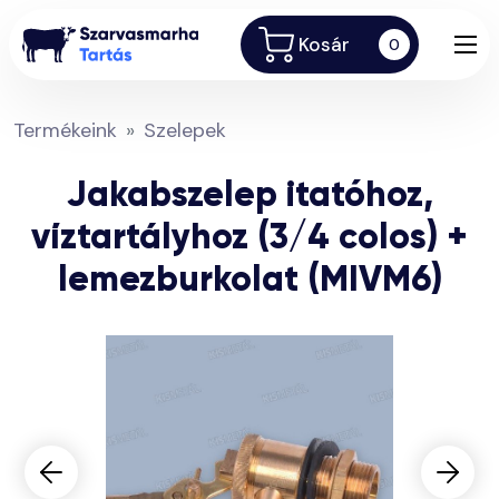
Kosár
0
Termékeink
Szelepek
Jakabszelep itatóhoz,
víztartályhoz (3/4 colos) +
lemezburkolat (MIVM6)