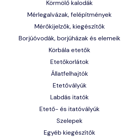
Körmölő kalodák
Mérlegalvázak, felépítmények
Mérőkijelzők, kiegészítők
Borjúóvodák, borjúházak és elemeik
Körbála etetők
Etetőkorlátok
Állatfelhajtók
Etetővályúk
Labdás itatók
Etető- és itatóvályúk
Szelepek
Egyéb kiegészítők