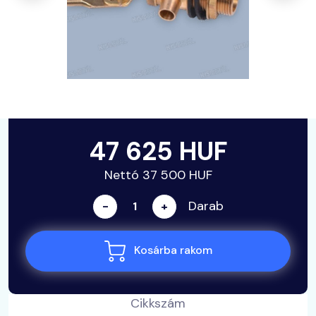
47 625 HUF
Nettó 37 500 HUF
Darab
-
+
Kosárba rakom
Cikkszám