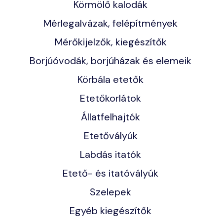
Körmölő kalodák
Mérlegalvázak, felépítmények
Mérőkijelzők, kiegészítők
Borjúóvodák, borjúházak és elemeik
Körbála etetők
Etetőkorlátok
Állatfelhajtók
Etetővályúk
Labdás itatók
Etető- és itatóvályúk
Szelepek
Egyéb kiegészítők