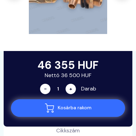
46 355 HUF
Nettó 36 500 HUF
Darab
-
+
Kosárba rakom
Cikkszám