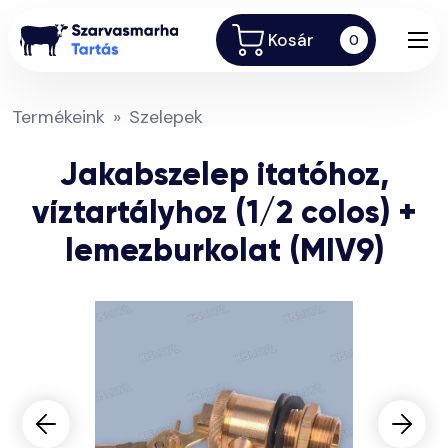
Kosár
0
Termékeink
Szelepek
Jakabszelep itatóhoz,
víztartályhoz (1/2 colos) +
lemezburkolat (MIV9)