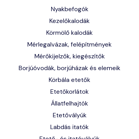
Nyakbefogók
Kezelőkalodák
Körmölő kalodák
Mérlegalvázak, felépítmények
Mérőkijelzők, kiegészítők
Borjúóvodák, borjúházak és elemeik
Körbála etetők
Etetőkorlátok
Állatfelhajtók
Etetővályúk
Labdás itatók
Etető- és itatóvályúk