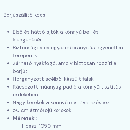
Borjúszállító kocsi
Első és hátsó ajtók a könnyű be- és
kiengedésért
Biztonságos és egyszerű irányítás egyenetlen
terepen is
Zárható nyakfogó, amely biztosan rögzíti a
borjút
Horganyzott acélból készült falak
Rácsozott műanyag padló a könnyű tisztítás
érdekében
Nagy kerekek a könnyű manőverezéshez
50 cm átmérőjű kerekek
Méretek
:
Hossz: 1050 mm